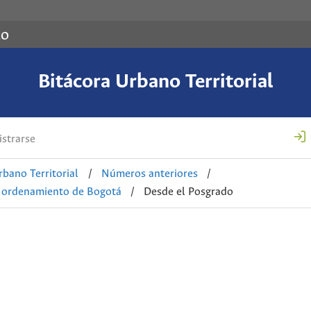
co
Bitácora Urbano Territorial
strarse
rbano Territorial
/
Números anteriores
/
el ordenamiento de Bogotá
/
Desde el Posgrado