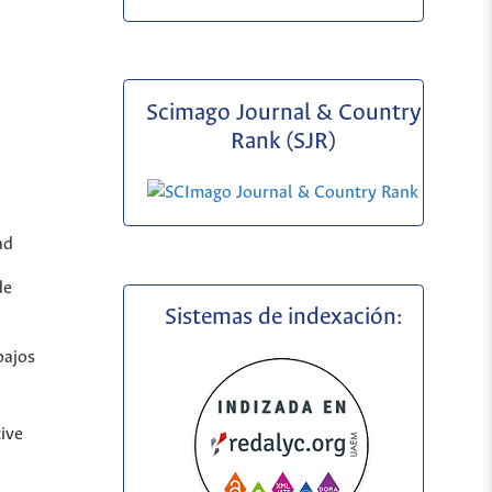
Scimago Journal & Country
Rank (SJR)
ad
de
Sistemas de indexación:
bajos
ive