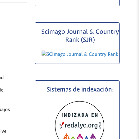
Scimago Journal & Country
Rank (SJR)
ad
Sistemas de indexación:
de
bajos
ive