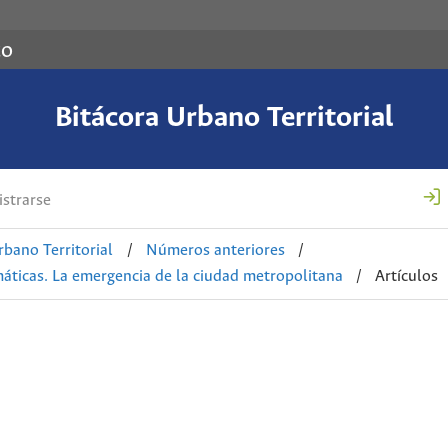
co
Bitácora Urbano Territorial
strarse
rbano Territorial
/
Números anteriores
/
máticas. La emergencia de la ciudad metropolitana
/
Artículos