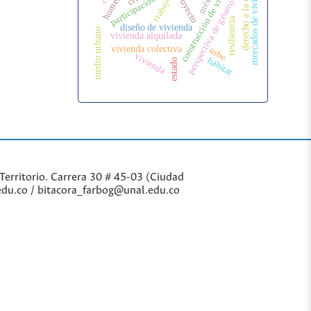
construcción de vivienda
derecho a la ciudad
mercados de vivienda
méxico
proyecto
trabajo
perspectiva de género
resiliencia
diseño de vivienda
medio urbano
vivienda alquilada
vivienda colectiva
urbe
vivienda
hábitat
estado
Territorio. Carrera 30 # 45-03 (Ciudad
edu.co / bitacora_farbog@unal.edu.co