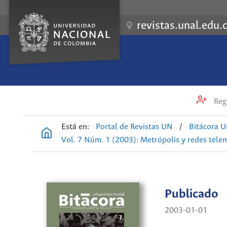
revistas.unal.edu.
Regi
Está en:
Portal de Revistas UN
/
Bitácora U
Vol. 7 Núm. 1 (2003): Metrópolis y redes tele
Publicado
2003-01-01