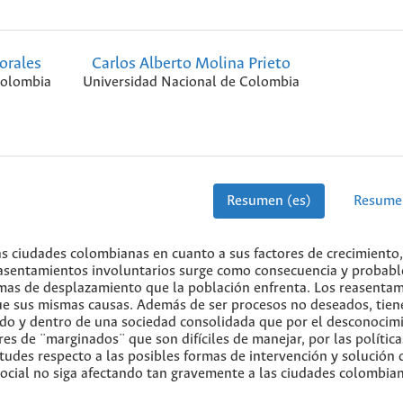
orales
Carlos Alberto Molina Prieto
Colombia
Universidad Nacional de Colombia
Resumen (es)
Resume
las ciudades colombianas en cuanto a sus factores de crecimiento,
reasentamientos involuntarios surge como consecuencia y probab
mas de desplazamiento que la población enfrenta. Los reasenta
ue sus mismas causas. Además de ser procesos no deseados, tie
tejido y dentro de una sociedad consolidada que por el desconocim
 de ¨marginados¨ que son difíciles de manejar, por las política
tudes respecto a las posibles formas de intervención y solución 
cial no siga afectando tan gravemente a las ciudades colombian