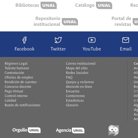
Bibliotecas
Catálogo
Rec
Repositorio
Portal de
institucional
revistas
Facebook
Twitter
YouTube
Email
Régimen Legal
Correo institucional
Co
Talento humano
Mapa del sitio
Av
Contratación
Redes Sociales
40
Ofertas de empleo
FAQ
He
Rendición de cuentas
Quejas y reclamos
Un
Concurso docente
Atención en línea
Bo
Pago Virtual
Encuesta
(+
Control interno
Contáctenos
00
Calidad
Estadísticas
© 
Buzón de notificaciones
Glosario
Al
di
Ac
Ac