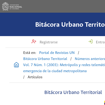
Bitácora Urbano Territo
Registrarse
Entra
Está en:
Portal de Revistas UN
/
Bitácora Urbano Territorial
/
Números anterior
Vol. 7 Núm. 1 (2003): Metrópolis y redes telemáti
emergencia de la ciudad metropolitana
/
Artículos
Bitácora Urbano Territorial