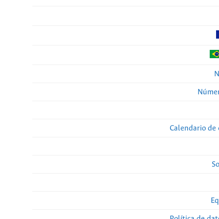
N
Númer
Calendario de 
So
Eq
Política de da