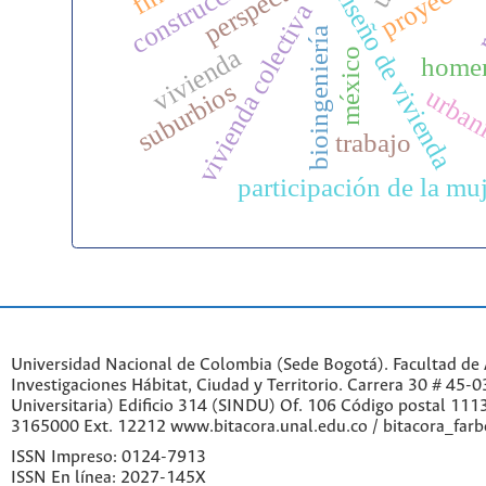
proyecto
diseño de vivienda
vivienda colectiva
bioingeniería
vivienda
méxico
home
suburbios
urban
trabajo
participación de la mu
Universidad Nacional de Colombia (Sede Bogotá). Facultad de A
Investigaciones Hábitat, Ciudad y Territorio. Carrera 30 # 45-
Universitaria) Edificio 314 (SINDU) Of. 106 Código postal 11
3165000 Ext. 12212 www.bitacora.unal.edu.co / bitacora_far
ISSN Impreso: 0124-7913
ISSN En línea: 2027-145X