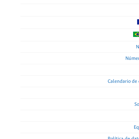
N
Númer
Calendario de 
So
Eq
Política de da