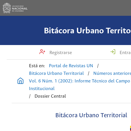
Bitácora Urbano Territo
Registrarse
Entra
Está en:
Portal de Revistas UN
/
Bitácora Urbano Territorial
/
Números anterior
Vol. 6 Núm. 1 (2002): Informe Técnico del Campo
Institucional
/
Dossier Central
Bitácora Urbano Territorial