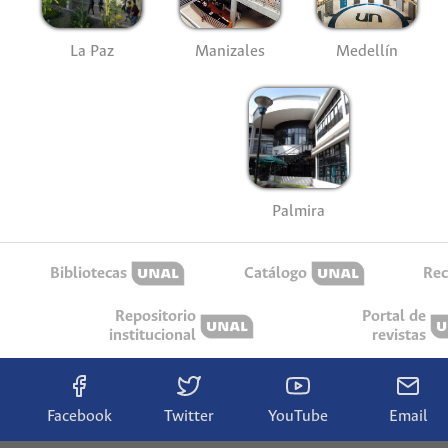
La Paz
Manizales
Medellín
Palmira
Bibliotecas
Catálogo
Rec
Repositorio
Portal de
institucional
revistas
Facebook
Twitter
YouTube
Email