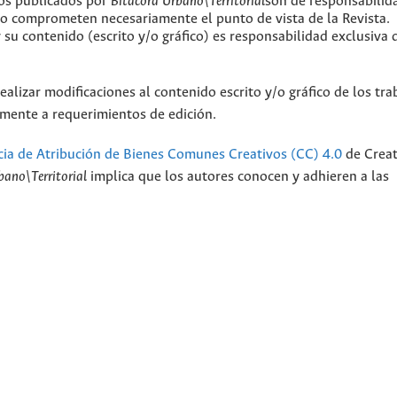
jos publicados por
Bitácora Urbano\Territorial
son de responsabilid
 no comprometen necesariamente el punto de vista de la Revista.
y su contenido (escrito y/o gráfico) es responsabilidad exclusiva 
ealizar modificaciones al contenido escrito y/o gráfico de los tra
camente a requerimientos de edición.
cia de Atribución de Bienes Comunes Creativos (CC) 4.0
de Creat
bano\Territorial
implica que los autores conocen y adhieren a las