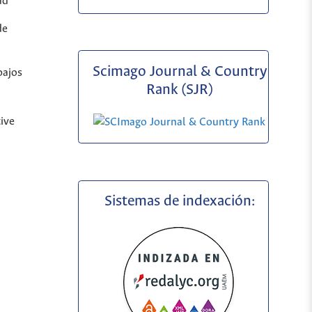
ad
de
Scimago Journal & Country
bajos
Rank (SJR)
ive
Sistemas de indexación: