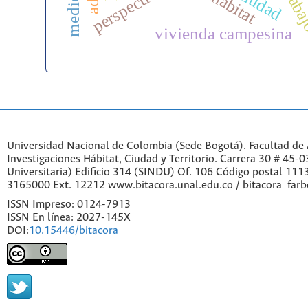
trab
ciudad
hábitat
vivienda campesina
Universidad Nacional de Colombia (Sede Bogotá). Facultad de A
Investigaciones Hábitat, Ciudad y Territorio. Carrera 30 # 45-
Universitaria) Edificio 314 (SINDU) Of. 106 Código postal 11
3165000 Ext. 12212 www.bitacora.unal.edu.co / bitacora_far
ISSN Impreso: 0124-7913
ISSN En línea: 2027-145X
DOI:
10.15446/bitacora