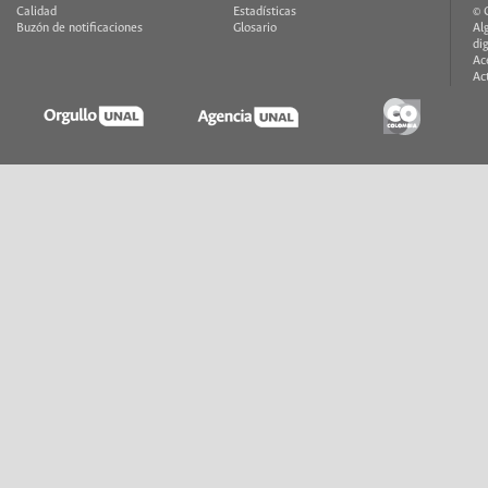
Calidad
Estadísticas
© 
Buzón de notificaciones
Glosario
Al
di
Ac
Ac