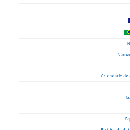
N
Númer
Calendario de 
So
Eq
Política de da