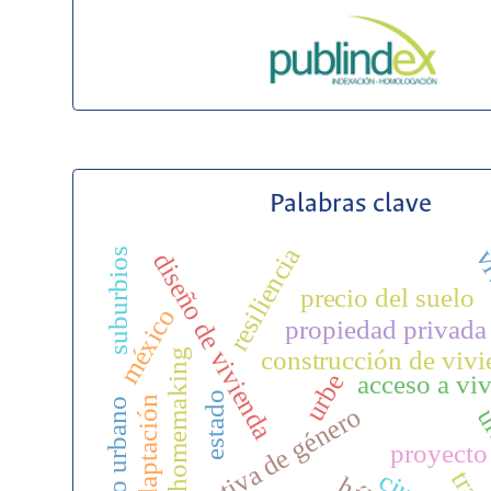
Palabras clave
resiliencia
vi
suburbios
diseño de vivienda
precio del suelo
méxico
propiedad privada
construcción de viv
homemaking
urbe
acceso a vi
estado
adaptación
medio urbano
perspectiva de género
ur
proyecto