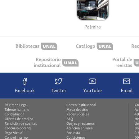
Palmira
Bibliotecas
Catálogo
Rec
Repositorio
Portal de
institucional
revistas
Facebook
Twitter
YouTube
Email
Régimen Legal
Correo institucional
Co
Talento humano
Mapa del sitio
Av
Contratación
Redes Sociales
40
Ofertas de empleo
FAQ
He
Rendición de cuentas
Quejas y reclamos
Un
Concurso docente
Atención en línea
Bo
Pago Virtual
Encuesta
(+
Control interno
Contáctenos
00