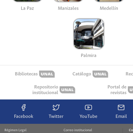
La Paz
Manizales
Medellín
Palmira
Bibliotecas
Catálogo
Rec
Repositorio
Portal de
institucional
revistas
Facebook
Twitter
YouTube
Email
Régimen Legal
Correo institucional
Co