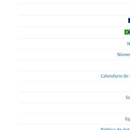
N
Númer
Calendario de 
So
Eq
Política de da