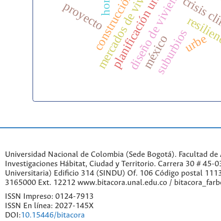
mercados de vivienda
planificación urbana
diseño de vivienda
crisis cl
proyecto
resilie
suburbios
urbe
méxico
Universidad Nacional de Colombia (Sede Bogotá). Facultad de A
Investigaciones Hábitat, Ciudad y Territorio. Carrera 30 # 45-
Universitaria) Edificio 314 (SINDU) Of. 106 Código postal 11
3165000 Ext. 12212 www.bitacora.unal.edu.co / bitacora_far
ISSN Impreso: 0124-7913
ISSN En línea: 2027-145X
DOI:
10.15446/bitacora