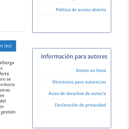
Política de acceso abierto
n (es)
Información para autores
 alberga
os
Envíos en línea
ferta
ero se
Directrices para autores/as
rritorio
 otras
Aviso de derechos de autor/a
 en
del
Declaración de privacidad
to
 gestión