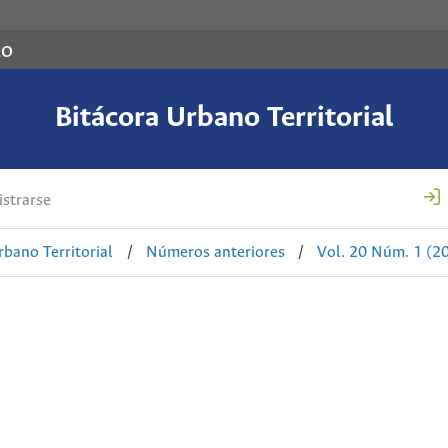
co
Bitácora Urbano Territorial
strarse
rbano Territorial
/
Números anteriores
/
Vol. 20 Núm. 1 (20