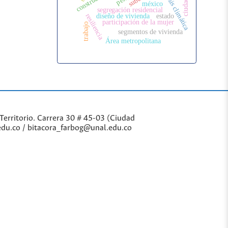
crisis climática
ciudad
méxico
segregación residencial
resiliencia
diseño de vivienda
estado
participación de la mujer
trabajo
segmentos de vivienda
Área metropolitana
Territorio. Carrera 30 # 45-03 (Ciudad
edu.co / bitacora_farbog@unal.edu.co