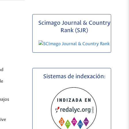
Scimago Journal & Country
Rank (SJR)
ad
Sistemas de indexación:
de
bajos
ive