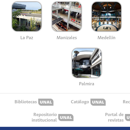
La Paz
Manizales
Medellín
Palmira
Bibliotecas
Catálogo
Rec
Repositorio
Portal de
institucional
revistas