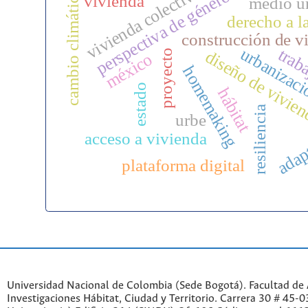
vivienda colectiva
perspectiva de género
cambio climático
vivienda
medio u
derecho a l
construcción de v
urbanizac
trab
diseño de vivie
proyecto
méxico
homemaking
estado
hábitat
resiliencia
urbe
adap
acceso a vivienda
plataforma digital
Universidad Nacional de Colombia (Sede Bogotá). Facultad de A
Investigaciones Hábitat, Ciudad y Territorio. Carrera 30 # 45-