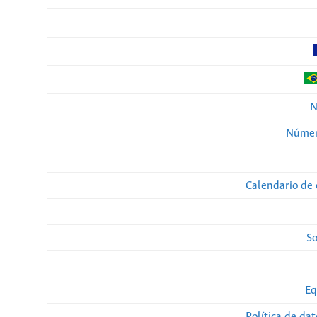
N
Númer
Calendario de 
So
Eq
Política de da