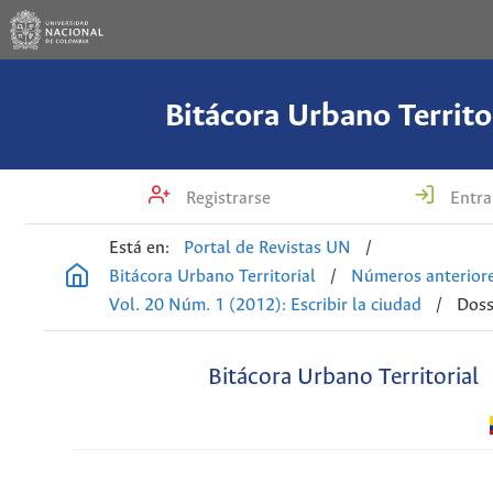
Bitácora Urbano Territo
Registrarse
Entra
Está en:
Portal de Revistas UN
/
Bitácora Urbano Territorial
/
Números anterior
Vol. 20 Núm. 1 (2012): Escribir la ciudad
/
Doss
Bitácora Urbano Territorial