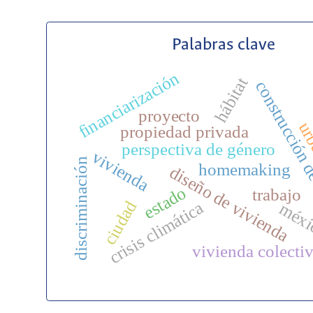
Palabras clave
financiarización
hábitat
construcción 
proyecto
ur
propiedad privada
perspectiva de género
vivienda
discriminación
homemaking
diseño de vivienda
estado
trabajo
ciudad
crisis climática
méxi
vivienda colecti