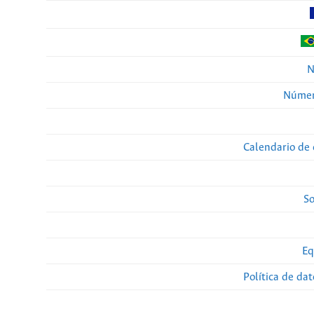
N
Númer
Calendario de 
So
Eq
Política de da