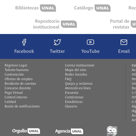
Bibliotecas
Catálogo
Rec
Repositorio
Portal de
institucional
revistas
Facebook
Twitter
YouTube
Email
Régimen Legal
Correo institucional
Co
Talento humano
Mapa del sitio
Av
Contratación
Redes Sociales
40
Ofertas de empleo
FAQ
He
Rendición de cuentas
Quejas y reclamos
Un
Concurso docente
Atención en línea
Bo
Pago Virtual
Encuesta
(+
Control interno
Contáctenos
00
Calidad
Estadísticas
© 
Buzón de notificaciones
Glosario
Al
di
Ac
Ac