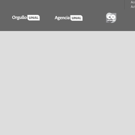
Ac
Ac