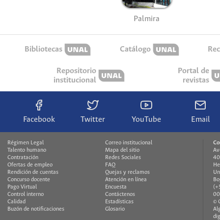
Palmira
Bibliotecas
Catálogo
Rec
Repositorio
Portal de
institucional
revistas
Facebook
Twitter
YouTube
Email
Régimen Legal
Correo institucional
Co
Talento humano
Mapa del sitio
Av
Contratación
Redes Sociales
40
Ofertas de empleo
FAQ
He
Rendición de cuentas
Quejas y reclamos
Un
Concurso docente
Atención en línea
Bo
Pago Virtual
Encuesta
(+
Control interno
Contáctenos
00
Calidad
Estadísticas
© 
Buzón de notificaciones
Glosario
Al
di