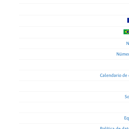
N
Númer
Calendario de 
So
Eq
Política de da