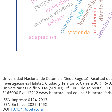
construcción de vivienda
crisis climática
derecho a 
homemaking
acceso a vivienda
urbe
resiliencia
méxico
vivienda
adaptación
Universidad Nacional de Colombia (Sede Bogotá). Facultad de A
Investigaciones Hábitat, Ciudad y Territorio. Carrera 30 # 45-
Universitaria) Edificio 314 (SINDU) Of. 106 Código postal 11
3165000 Ext. 12212 www.bitacora.unal.edu.co / bitacora_far
ISSN Impreso: 0124-7913
ISSN En línea: 2027-145X
DOI:
10.15446/bitacora