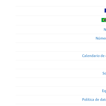
N
Númer
Calendario de 
So
Eq
Política de da