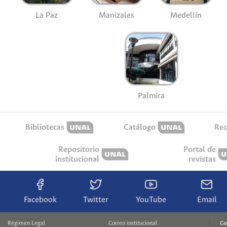
La Paz
Manizales
Medellín
Palmira
Bibliotecas
Catálogo
Rec
Repositorio
Portal de
institucional
revistas
Facebook
Twitter
YouTube
Email
Régimen Legal
Correo institucional
Co