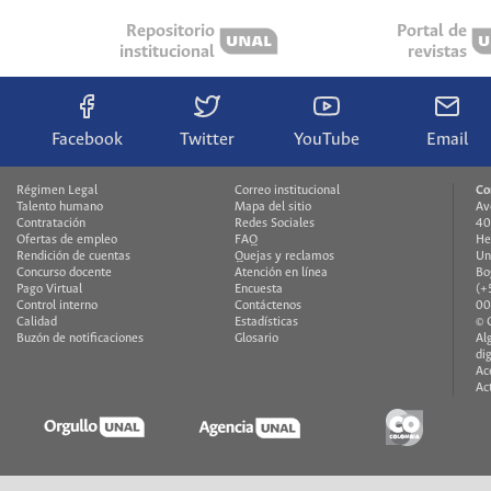
Repositorio
Portal de
institucional
revistas
Facebook
Twitter
YouTube
Email
Régimen Legal
Correo institucional
Co
Talento humano
Mapa del sitio
Av
Contratación
Redes Sociales
40
Ofertas de empleo
FAQ
He
Rendición de cuentas
Quejas y reclamos
Un
Concurso docente
Atención en línea
Bo
Pago Virtual
Encuesta
(+
Control interno
Contáctenos
00
Calidad
Estadísticas
© 
Buzón de notificaciones
Glosario
Al
di
Ac
Ac