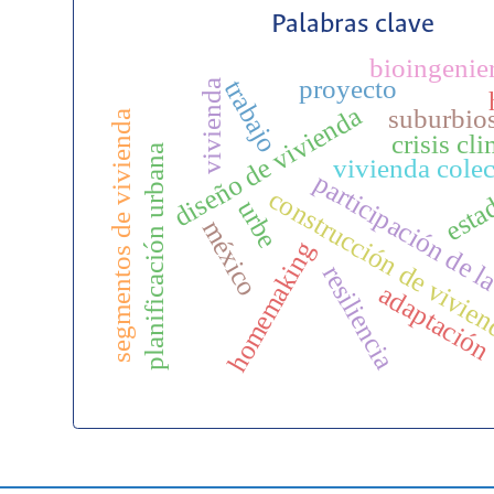
Palabras clave
bioingenie
proyecto
trabajo
vivienda
diseño de vivienda
suburbio
segmentos de vivienda
crisis cl
planificación urbana
vivienda colec
participación de l
construcción de vivie
esta
urbe
méxico
homemaking
resiliencia
adaptació