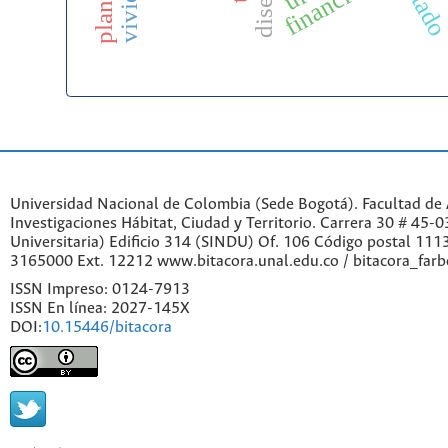
estad
Universidad Nacional de Colombia (Sede Bogotá). Facultad de A
Investigaciones Hábitat, Ciudad y Territorio. Carrera 30 # 45-
Universitaria) Edificio 314 (SINDU) Of. 106 Código postal 11
3165000 Ext. 12212 www.bitacora.unal.edu.co / bitacora_far
ISSN Impreso: 0124-7913
ISSN En línea: 2027-145X
DOI:
10.15446/bitacora