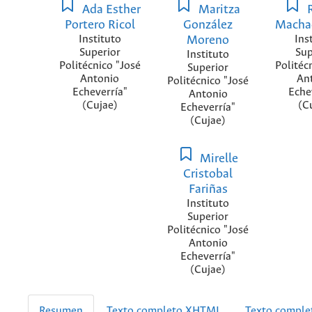
Ada Esther
Maritza
R
Portero Ricol
González
Macha
Instituto
Moreno
Ins
Superior
Sup
Instituto
Politécnico "José
Politéc
Superior
Antonio
An
Politécnico "José
Echeverría"
Eche
Antonio
(Cujae)
(C
Echeverría"
(Cujae)
Mirelle
Cristobal
Fariñas
Instituto
Superior
Politécnico "José
Antonio
Echeverría"
(Cujae)
Resumen
Texto completo XHTML
Texto compl