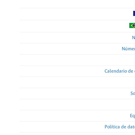
N
Númer
Calendario de 
So
Eq
Política de da