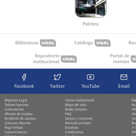
Palmira
Bibliotecas
Catálogo
Rec
Repositorio
Portal de
institucional
revistas
Facebook
Twitter
YouTube
Email
Régimen Legal
Correo institucional
Co
Talento humano
Mapa del sitio
Av
Contratación
Redes Sociales
40
Ofertas de empleo
FAQ
He
Rendición de cuentas
Quejas y reclamos
Un
Concurso docente
Atención en línea
Bo
Pago Virtual
Encuesta
(+
Control interno
Contáctenos
00