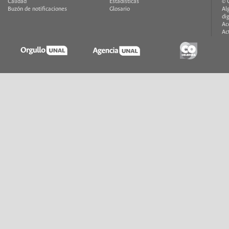
Calidad
Estadísticas
© 
Buzón de notificaciones
Glosario
Al
di
Ac
Ac