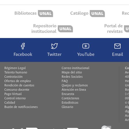
Bibliotecas
Catálogo
Rec
Repositorio
Portal de
institucional
revistas
Facebook
Twitter
YouTube
Email
Régimen Legal
Correo institucional
Co
Talento humano
Mapa del sitio
Av
Contratación
Redes Sociales
40
Ofertas de empleo
FAQ
He
Rendición de cuentas
Quejas y reclamos
Un
Concurso docente
Atención en línea
Bo
Pago Virtual
Encuesta
(+
Control interno
Contáctenos
00
Calidad
Estadísticas
© 
Buzón de notificaciones
Glosario
Al
di
Ac
Ac