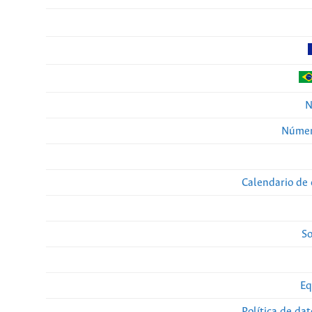
N
Númer
Calendario de 
So
Eq
Política de da