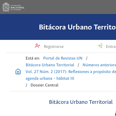
Bitácora Urbano Territo
Registrarse
Entra
Está en:
Portal de Revistas UN
/
Bitácora Urbano Territorial
/
Números anterior
Vol. 27 Núm. 2 (2017): Reflexiones a propósito de
agenda urbana – hábitat III
/
Dossier Central
Bitácora Urbano Territorial