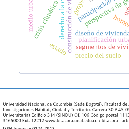
participación de la
construcción de vivienda
derecho a la ciudad
perspectiva de g
proyecto
medio urbano
crisis climática
ur
home
diseño de viviend
planificación urb
estado
segmentos de viv
precio del suelo
Universidad Nacional de Colombia (Sede Bogotá). Facultad de A
Investigaciones Hábitat, Ciudad y Territorio. Carrera 30 # 45-
Universitaria) Edificio 314 (SINDU) Of. 106 Código postal 11
3165000 Ext. 12212 www.bitacora.unal.edu.co / bitacora_far
ISSN Impreso: 0124-7913