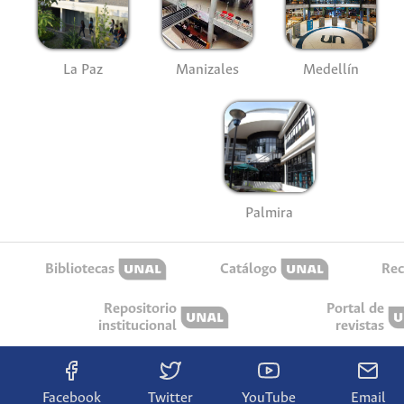
La Paz
Manizales
Medellín
Palmira
Bibliotecas
Catálogo
Rec
Repositorio
Portal de
institucional
revistas
Facebook
Twitter
YouTube
Email