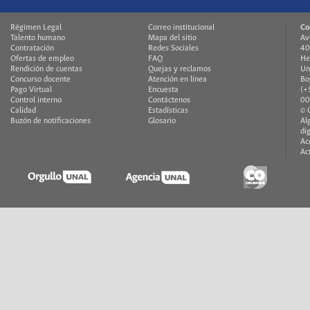
Régimen Legal
Correo institucional
Co
Talento humano
Mapa del sitio
Av
Contratación
Redes Sociales
40
Ofertas de empleo
FAQ
He
Rendición de cuentas
Quejas y reclamos
Un
Concurso docente
Atención en línea
Bo
Pago Virtual
Encuesta
(+
Control interno
Contáctenos
00
Calidad
Estadísticas
© 
Buzón de notificaciones
Glosario
Al
di
Ac
Ac