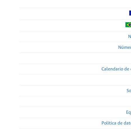
N
Númer
Calendario de 
So
Eq
Política de da