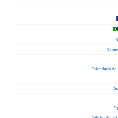
N
Númer
Calendario de 
So
Eq
Política de da