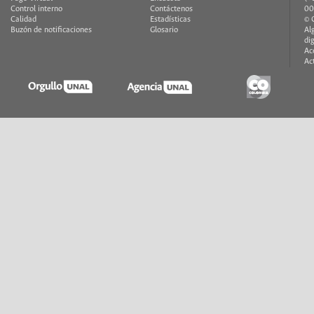
Control interno
Contáctenos
00
Calidad
Estadísticas
© 
Buzón de notificaciones
Glosario
Al
di
Ac
Ac