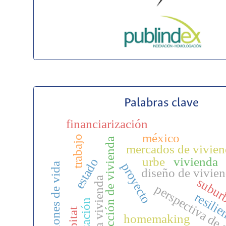
Palabras clave
financiarización
méxico
trabajo
construcción de vivienda
mercados de vivien
urbe
vivienda
estado
proyecto
condiciones de vida
diseño de vivie
acceso a vivienda
subur
perspectiva de
resilie
hábitat
homemaking