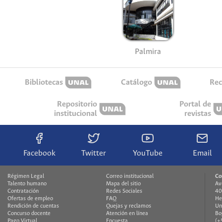
Palmira
Bibliotecas
Catálogo
Rec
Repositorio
Portal de
institucional
revistas
Facebook
Twitter
YouTube
Email
Régimen Legal
Correo institucional
Co
Talento humano
Mapa del sitio
Av
Contratación
Redes Sociales
40
Ofertas de empleo
FAQ
He
Rendición de cuentas
Quejas y reclamos
Un
Concurso docente
Atención en línea
Bo
Pago Virtual
Encuesta
(+