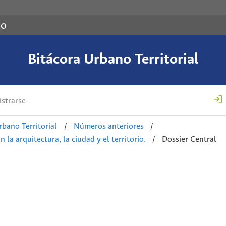
co
Bitácora Urbano Territorial
strarse
rbano Territorial
/
Números anteriores
/
 la arquitectura, la ciudad y el territorio.
/
Dossier Central