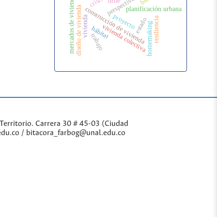
mercados de vivienda
urbe
diseño de vivienda
construcción de vivienda
planificación urbana
proyecto
vivienda
resiliencia
estado
homemaking
vivienda colectiva
hábitat
trabajo
Territorio. Carrera 30 # 45-03 (Ciudad
edu.co / bitacora_farbog@unal.edu.co