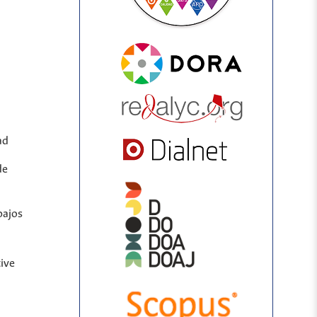
ad
de
bajos
ive