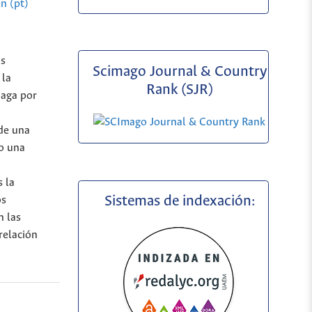
n (pt)
os
Scimago Journal & Country
 la
Rank (SJR)
daga por
de una
do una
s la
Sistemas de indexación:
os
n las
relación