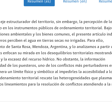
Resumen (es)
Resumen (en)
Resume
eje estructurador del territorio, sin embargo, la percepción de l
 en los instrumentos públicos de ordenamiento territorial. Bajo
pciones ambientales y los bienes comunes, el presente artículo in
s perciben el agua en tierras secas no irrigadas. Para ello,
to de Santa Rosa, Mendoza, Argentina, y lo analizamos a partir 
s enfocan su mirada en los desequilibrios territoriales mostran
y la escasez del recurso hídrico. No obstante, la información
idad de los puesteros, uno de los conflictos más perturbadores e
ra un límite físico y simbólico al impedirles la accesibilidad a l
enamiento territorial rescate las heterogeneidades que plasma
 los lineamientos para la resolución de conflictos atendiendo a la 