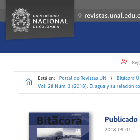
revistas.unal.edu.
Regi
Está en:
Portal de Revistas UN
/
Bitácora U
Vol. 28 Núm. 3 (2018): El agua y su relación con
Publicado
2018-09-01