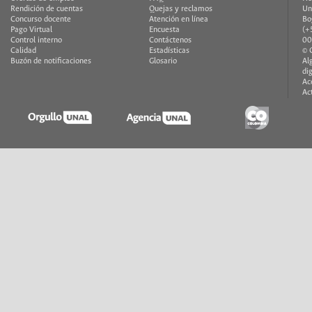
Rendición de cuentas
Quejas y reclamos
Un
Concurso docente
Atención en línea
Bo
Pago Virtual
Encuesta
(+
Control interno
Contáctenos
00
Calidad
Estadísticas
© 
Buzón de notificaciones
Glosario
Al
di
Ac
Ac