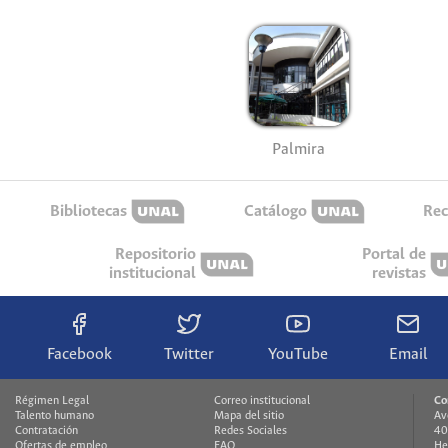
Palmira
Bibliotecas
Catálogo
Rec
Repositorio
Portal de
institucional
revistas
Facebook
Twitter
YouTube
Email
Régimen Legal
Correo institucional
Co
Talento humano
Mapa del sitio
Av
Contratación
Redes Sociales
40
Ofertas de empleo
FAQ
He