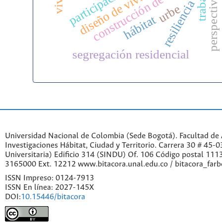
construcción de vivienda
diseño de vivienda
trabajo
resiliencia
urbe
hábitat
segregación residencial
Universidad Nacional de Colombia (Sede Bogotá). Facultad de A
Investigaciones Hábitat, Ciudad y Territorio. Carrera 30 # 45-
Universitaria) Edificio 314 (SINDU) Of. 106 Código postal 11
3165000 Ext. 12212 www.bitacora.unal.edu.co / bitacora_far
ISSN Impreso: 0124-7913
ISSN En línea: 2027-145X
DOI:
10.15446/bitacora