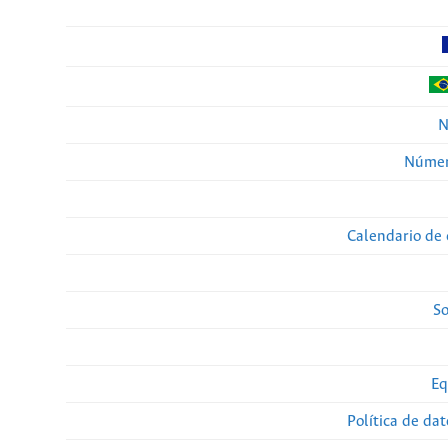
N
Númer
Calendario de 
So
Eq
Política de da