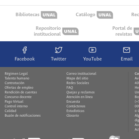
Bibliotecas
Catálogo
Rec
Repositorio
Portal de
institucional
revistas
Facebook
Twitter
YouTube
Email
Régimen Legal
Correo institucional
Co
Talento humano
Mapa del sitio
Av
Contratación
Redes Sociales
40
Ofertas de empleo
FAQ
He
Rendición de cuentas
Quejas y reclamos
Un
Concurso docente
Atención en línea
Bo
Pago Virtual
Encuesta
(+
Control interno
Contáctenos
00
Calidad
Estadísticas
© 
Buzón de notificaciones
Glosario
Al
di
Ac
Ac