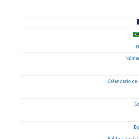
N
Númer
Calendario de 
So
Eq
Política de da