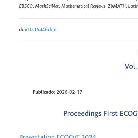
EBSCO
,
MathSciNet
,
Mathematical Reviews
,
ZbMATH
,
Lati
doi:
10.15446/bm
Vol
Publicado:
2026-02-17
Proceedings First ECOG
Presentation ECOGyT 2024