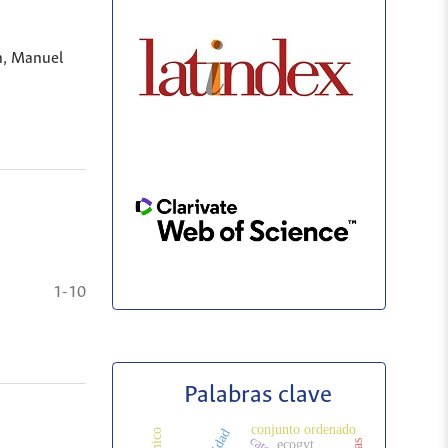
ón, Manuel
1-10
Palabras clave
conjunto ordenado
ecogyt