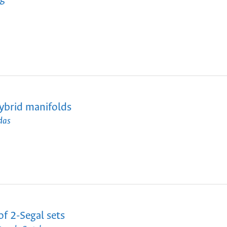
hybrid manifolds
das
f 2-Segal sets