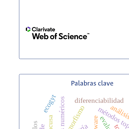
Palabras clave
ecogyt
diferenciabilidad
análisi
morfismo
métodos to
software