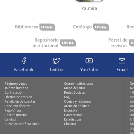
Palmira
Bibliotecas
Catálogo
Rec
Repositorio
Portal de
institucional
revistas
Facebook
Twitter
YouTube
Email
Régimen Legal
Correo institucional
Co
Talento humano
Mapa del sitio
Av
Contratación
Redes Sociales
40
Ofertas de empleo
FAQ
He
Rendición de cuentas
Quejas y reclamos
Un
Concurso docente
Atención en línea
Bo
Pago Virtual
Encuesta
(+
Control interno
Contáctenos
00
Calidad
Estadísticas
© 
Buzón de notificaciones
Glosario
Al
di
Ac