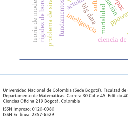
fundamentos numéricos
evaluación
problema de siracusa
teoría de modelos
actuaría
topos
rigidez de borde
big data
mortalidad
t
ppowe
inteligencia
ciencia de
Universidad Nacional de Colombia (Sede Bogotá). Facultad de 
Departamento de Matemáticas. Carrera 30 Calle 45. Edificio 4
Ciencias Oficina 219 Bogotá, Colombia
ISSN Impreso: 0120-0380
ISSN En línea: 2357-6529