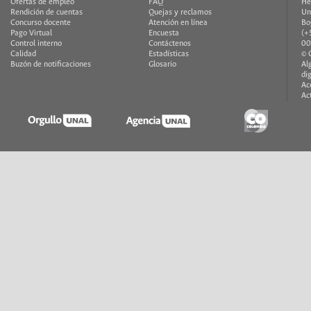
Ofertas de empleo
FAQ
He
Rendición de cuentas
Quejas y reclamos
Un
Concurso docente
Atención en línea
Bo
Pago Virtual
Encuesta
(+
Control interno
Contáctenos
00
Calidad
Estadísticas
© 
Buzón de notificaciones
Glosario
Al
di
Ac
Ac