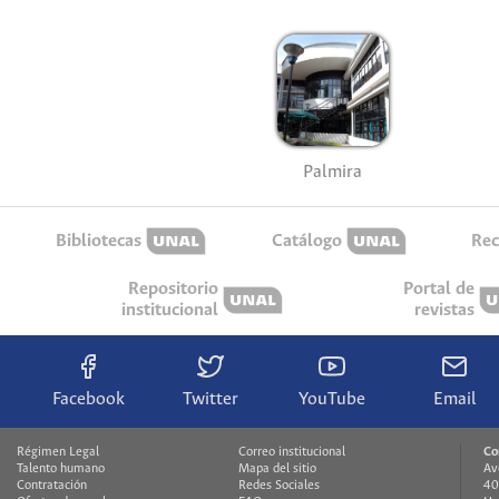
Palmira
Bibliotecas
Catálogo
Rec
Repositorio
Portal de
institucional
revistas
Facebook
Twitter
YouTube
Email
Régimen Legal
Correo institucional
Co
Talento humano
Mapa del sitio
Av
Contratación
Redes Sociales
40