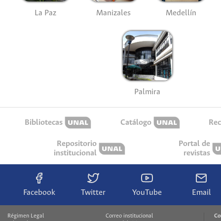
La Paz
Manizales
Medellín
Palmira
Bibliotecas
Catálogo
Rec
Repositorio
Portal de
institucional
revistas
Facebook
Twitter
YouTube
Email
Régimen Legal
Correo institucional
Co