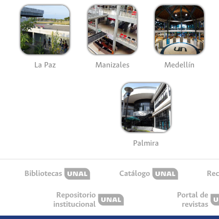
La Paz
Manizales
Medellín
Palmira
Bibliotecas
Catálogo
Rec
Repositorio
Portal de
institucional
revistas