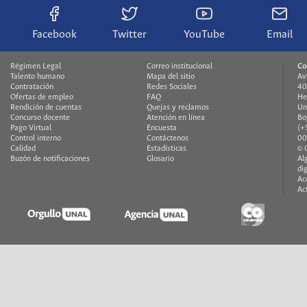
Facebook
Twitter
YouTube
Email
Régimen Legal
Correo institucional
Co
Talento humano
Mapa del sitio
Av
Contratación
Redes Sociales
40
Ofertas de empleo
FAQ
He
Rendición de cuentas
Quejas y reclamos
Un
Concurso docente
Atención en línea
Bo
Pago Virtual
Encuesta
(+
Control interno
Contáctenos
00
Calidad
Estadísticas
© 
Buzón de notificaciones
Glosario
Al
di
Ac
Ac