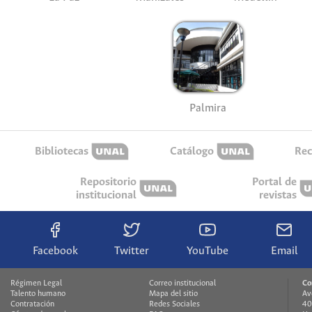
Palmira
Bibliotecas
Catálogo
Rec
Repositorio
Portal de
institucional
revistas
Facebook
Twitter
YouTube
Email
Régimen Legal
Correo institucional
Co
Talento humano
Mapa del sitio
Av
Contratación
Redes Sociales
40