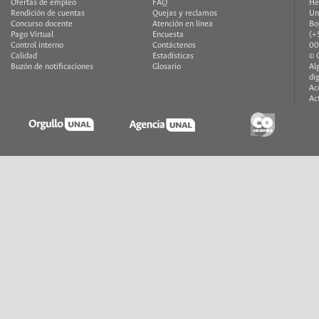
Ofertas de empleo
FAQ
He
Rendición de cuentas
Quejas y reclamos
Un
Concurso docente
Atención en línea
Bo
Pago Virtual
Encuesta
(+
Control interno
Contáctenos
00
Calidad
Estadísticas
© 
Buzón de notificaciones
Glosario
Al
di
Ac
Ac