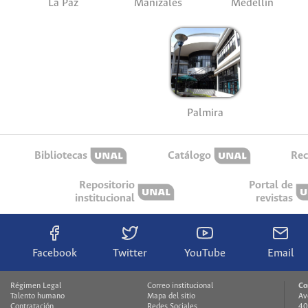
La Paz
Manizales
Medellín
Palmira
Bibliotecas
Catálogo
Rec
Repositorio
Portal de
institucional
revistas
Facebook
Twitter
YouTube
Email
Régimen Legal
Correo institucional
Co
Talento humano
Mapa del sitio
Av
Contratación
Redes Sociales
40