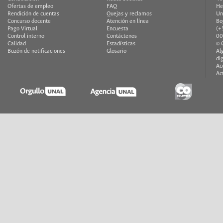
Ofertas de empleo
FAQ
He
Rendición de cuentas
Quejas y reclamos
Un
Concurso docente
Atención en línea
Bo
Pago Virtual
Encuesta
(+
Control interno
Contáctenos
00
Calidad
Estadísticas
© 
Buzón de notificaciones
Glosario
Al
di
Ac
Ac