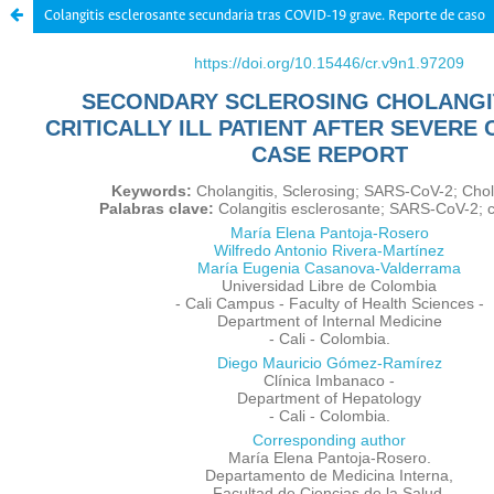
Colangitis esclerosante secundaria tras COVID-19 grave. Reporte de caso