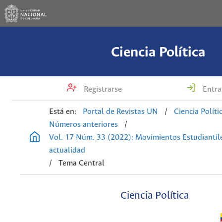
Ciencia Política
Registrarse
Entra
Está en:
Portal de Revistas UN
/
Ciencia Políti
Números anteriores
/
Vol. 17 Núm. 33 (2022): Movimientos Estudiantil
actualidad
/
Tema Central
Ciencia Política