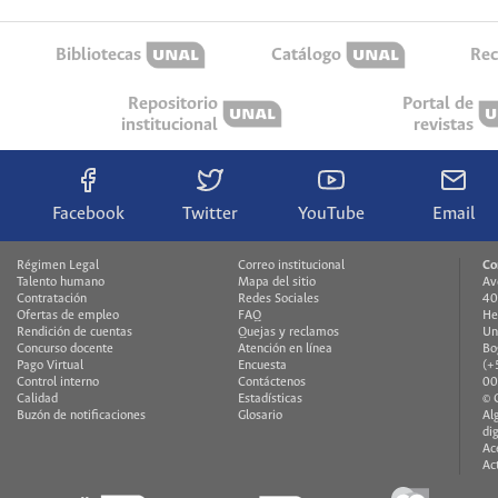
Bibliotecas
Catálogo
Rec
Repositorio
Portal de
institucional
revistas
Facebook
Twitter
YouTube
Email
Régimen Legal
Correo institucional
Co
Talento humano
Mapa del sitio
Av
Contratación
Redes Sociales
40
Ofertas de empleo
FAQ
He
Rendición de cuentas
Quejas y reclamos
Un
Concurso docente
Atención en línea
Bo
Pago Virtual
Encuesta
(+
Control interno
Contáctenos
00
Calidad
Estadísticas
© 
Buzón de notificaciones
Glosario
Al
di
Ac
Ac