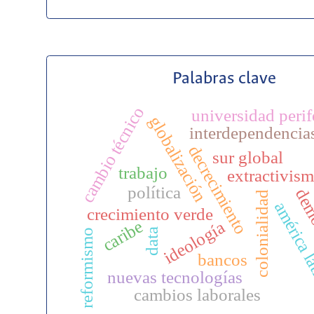
Palabras clave
cambio técnico
universidad perif
globalización
interdependencia
decrecimiento
sur global
trabajo
extractivis
política
dem
colonialidad
américa l
crecimiento verde
caribe
ideología
data
reformismo
bancos
nuevas tecnologías
cambios laborales