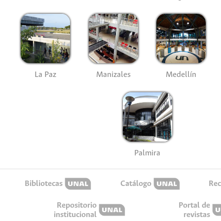
La Paz
Manizales
Medellín
Palmira
Bibliotecas
Catálogo
Rec
Repositorio
Portal de
institucional
revistas