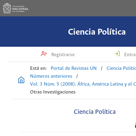
Ciencia Política
Registrarse
Entra
Está en:
Portal de Revistas UN
/
Ciencia Políti
Números anteriores
/
Vol. 3 Núm. 5 (2008): África, América Latina y el 
Otras Investigaciones
Ciencia Política