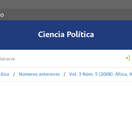
co
Ciencia Política
strarse
ítica
/
Números anteriores
/
Vol. 3 Núm. 5 (2008): África, A