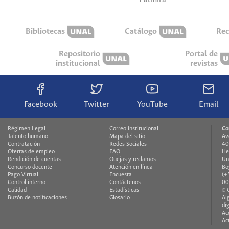
Bibliotecas
Catálogo
Rec
Repositorio
Portal de
institucional
revistas
Facebook
Twitter
YouTube
Email
Régimen Legal
Correo institucional
Co
Talento humano
Mapa del sitio
Av
Contratación
Redes Sociales
40
Ofertas de empleo
FAQ
He
Rendición de cuentas
Quejas y reclamos
Un
Concurso docente
Atención en línea
Bo
Pago Virtual
Encuesta
(+
Control interno
Contáctenos
00
Calidad
Estadísticas
© 
Buzón de notificaciones
Glosario
Al
di
Ac
Ac