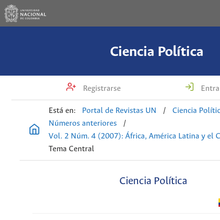
Ciencia Política
Registrarse
Entra
Está en:
Portal de Revistas UN
/
Ciencia Políti
Números anteriores
/
Vol. 2 Núm. 4 (2007): África, América Latina y el 
Tema Central
Ciencia Política