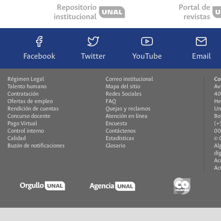
Repositorio
Portal de
institucional
revistas
Facebook
Twitter
YouTube
Email
Régimen Legal
Correo institucional
Co
Talento humano
Mapa del sitio
Av
Contratación
Redes Sociales
40
Ofertas de empleo
FAQ
He
Rendición de cuentas
Quejas y reclamos
Un
Concurso docente
Atención en línea
Bo
Pago Virtual
Encuesta
(+
Control interno
Contáctenos
00
Calidad
Estadísticas
© 
Buzón de notificaciones
Glosario
Al
di
Ac
Ac