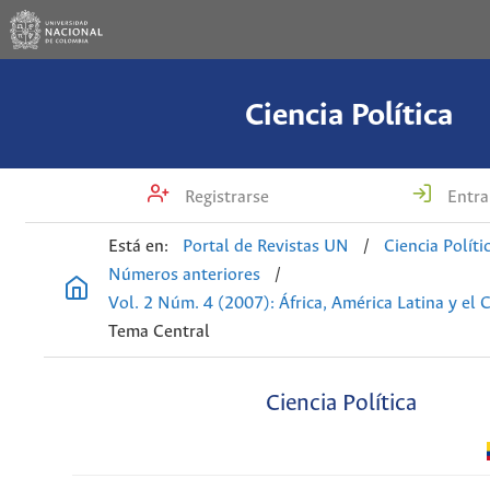
Ciencia Política
Registrarse
Entra
Está en:
Portal de Revistas UN
/
Ciencia Políti
Números anteriores
/
Vol. 2 Núm. 4 (2007): África, América Latina y el 
Tema Central
Ciencia Política