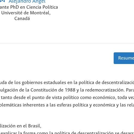
Alejandro Ángel
ante PhD en Ciencia Política
 Université de Montréal,
Canadá
Resume
euda de los gobiernos estaduales en la política de descentralizaci
ulgación de la Constitución de 1988 y la redemocratización. Para
ón tanto desde el punto de vista político como económico, toda ve
lemáticas inherentes a las esferas política y económica y las rel
ización en el Brasil,
xplicar la forma como la política de descentralización se desarr