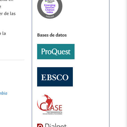
e
r de las
o la
Bases de datos
mbia