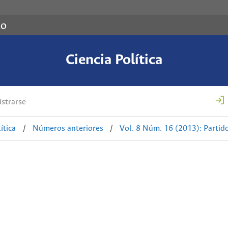
co
Ciencia Política
strarse
ítica
/
Números anteriores
/
Vol. 8 Núm. 16 (2013): Partido