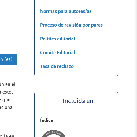
Normas para autores/as
Proceso de revisión por pares
Política editorial
Comité Editorial
n (es)
Tasa de rechazo
ón en el
 esto,
z que
Incluida en:
aciona
Índice
olla en