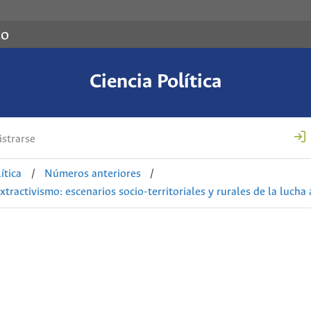
co
Ciencia Política
strarse
ítica
/
Números anteriores
/
xtractivismo: escenarios socio-territoriales y rurales de la luch