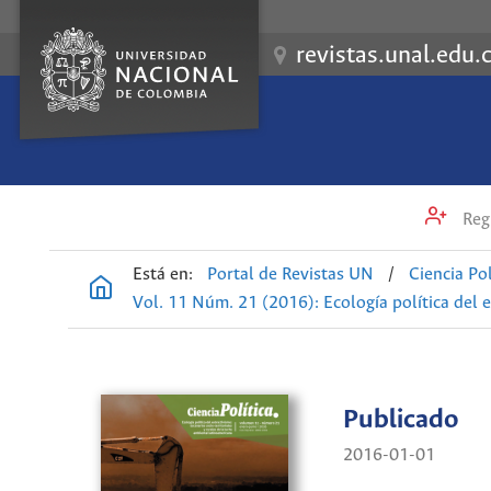
revistas.unal.edu.
Regi
Está en:
Portal de Revistas UN
/
Ciencia Pol
Vol. 11 Núm. 21 (2016): Ecología política del e
Publicado
2016-01-01