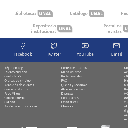
Bibliotecas
Catálogo
Rec
Repositorio
Portal de
institucional
revistas
Facebook
Twitter
YouTube
Email
Régimen Legal
Correo institucional
Co
Talento humano
Mapa del sitio
Av
Contratación
Redes Sociales
40
Ofertas de empleo
FAQ
He
Rendición de cuentas
Quejas y reclamos
Un
Concurso docente
Atención en línea
Bo
Pago Virtual
Encuesta
(+
Control interno
Contáctenos
00
Calidad
Estadísticas
© 
Buzón de notificaciones
Glosario
Al
di
Ac
Ac