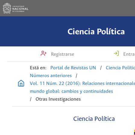
Ciencia Política
Registrarse
Entra
Está en:
Portal de Revistas UN
/
Ciencia Políti
Números anteriores
/
Vol. 11 Núm. 22 (2016): Relaciones internacional
mundo global: cambios y continuidades
/
Otras Investigaciones
Ciencia Política