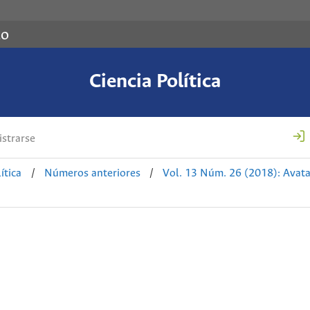
co
Ciencia Política
strarse
ítica
/
Números anteriores
/
Vol. 13 Núm. 26 (2018): Avatar