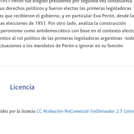
1951 Perón fue elegido presidente por segunda vez consecutiva.
s derechos políticos y fueron electas las primeras legisladoras
cas que recibieron el gobierno, y en particular Eva Perón, desde la
as elecciones de 1951. Por otro lado, analiza la construcción
l peronismo como antidemocrático con base en el contexto electo
ntos al rol político de las primeras legisladoras argentinas -toda
actuaciones a los mandatos de Perón e ignorar en su función
Licencia
dos por la licencia
CC Atribución-NoComercial-SinDerivadas 2.5 Colo