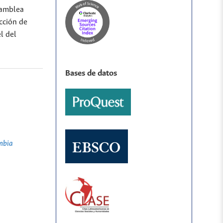
samblea
cción de
l del
Bases de datos
mbia