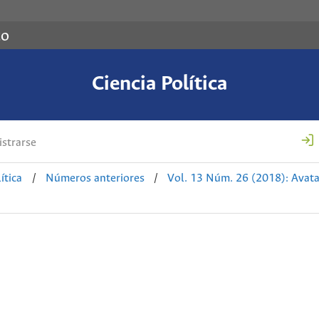
co
Ciencia Política
strarse
ítica
/
Números anteriores
/
Vol. 13 Núm. 26 (2018): Avatar