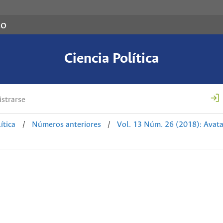
co
Ciencia Política
strarse
ítica
/
Números anteriores
/
Vol. 13 Núm. 26 (2018): Avatar