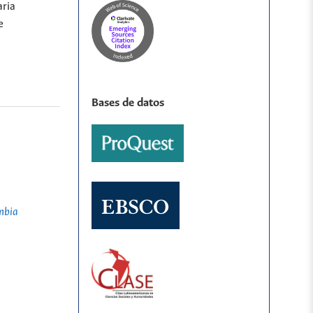
aria
e
Bases de datos
mbia