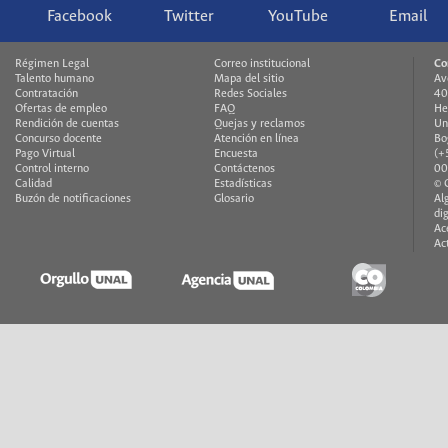
Facebook
Twitter
YouTube
Email
Régimen Legal
Correo institucional
Co
Talento humano
Mapa del sitio
Av
Contratación
Redes Sociales
40
Ofertas de empleo
FAQ
He
Rendición de cuentas
Quejas y reclamos
Un
Concurso docente
Atención en línea
Bo
Pago Virtual
Encuesta
(+
Control interno
Contáctenos
00
Calidad
Estadísticas
© 
Buzón de notificaciones
Glosario
Al
di
Ac
Ac