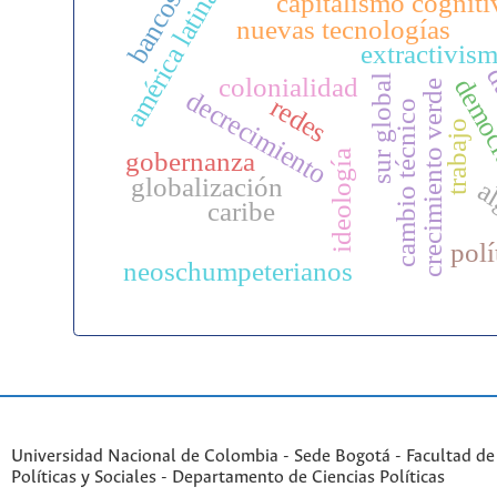
américa latina
bancos
capitalismo cogniti
nuevas tecnologías
extractivis
d
colonialidad
sur global
democ
crecimiento verde
decrecimiento
redes
cambio técnico
trabajo
gobernanza
ideología
globalización
al
caribe
polí
neoschumpeterianos
Universidad Nacional de Colombia - Sede Bogotá - Facultad de
Políticas y Sociales - Departamento de Ciencias Políticas