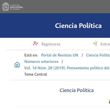
Ciencia Política
Registrarse
Entra
Está en:
Portal de Revistas UN
/
Ciencia Políti
Números anteriores
/
Vol. 14 Núm. 28 (2019): Pensamiento político del
Tema Central
Ciencia Política