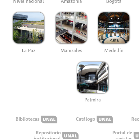
Nivel nacional
Amazonía
Bogotá
La Paz
Manizales
Medellín
Palmira
Bibliotecas
Catálogo
Rec
Repositorio
Portal de
institucional
revistas