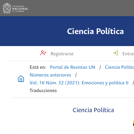
Ciencia Política
Registrarse
Entra
Está en:
Portal de Revistas UN
/
Ciencia Políti
Números anteriores
/
Vol. 16 Núm. 32 (2021): Emociones y política II
Traducciones
Ciencia Política