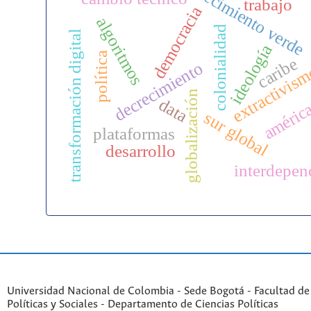
crecimiento verde
trabajo
democracia
algoritmos
colonialidad
transformación digital
ideología
política
caribe
decrecimiento
extractivis
américa
globalización
data
sur global
plataformas
desarrollo
interdepen
Universidad Nacional de Colombia - Sede Bogotá - Facultad de
Políticas y Sociales - Departamento de Ciencias Políticas