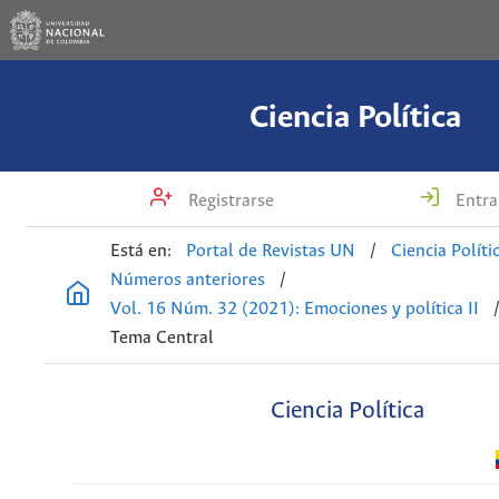
Ciencia Política
Registrarse
Entra
Está en:
Portal de Revistas UN
/
Ciencia Políti
Números anteriores
/
Vol. 16 Núm. 32 (2021): Emociones y política II
Tema Central
Ciencia Política