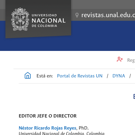
revistas.unal.edu.
Regi
Está en:
Portal de Revistas UN
/
DYNA
/
EDITOR JEFE O DIRECTOR
Néstor Ricardo Rojas Reyes
, PhD
.
Universidad Nacional de Colombia, Colombia