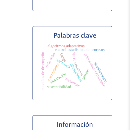
Palabras clave
algoritmos adaptativos
control estadístico de procesos
bajo daño
modelos de desempeño
crisis
fatiga
poliestireno expandible
resiliencia
ahuellamiento
colombia
rendimiento
disrupciones
gestión
simulación
decisiones
susceptibilidad
Información