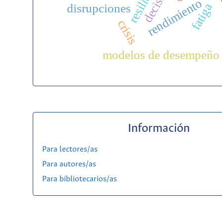
rendimiento
fatiga
disrupciones
crisis
modelos de desempeño
Información
Para lectores/as
Para autores/as
Para bibliotecarios/as