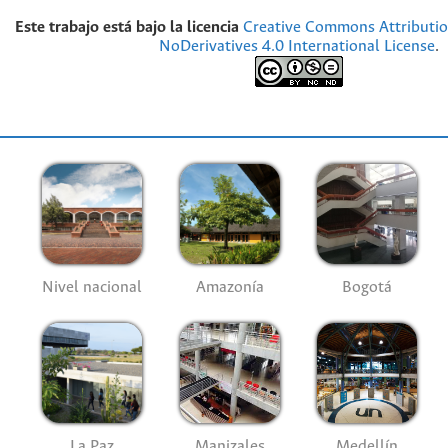
Este trabajo está bajo la licencia
Creative Commons Attributi
NoDerivatives 4.0 International License
.
Nivel nacional
Amazonía
Bogotá
La Paz
Manizales
Medellín