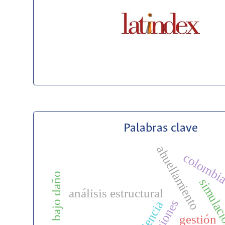
Palabras clave
ahuellamiento
colombi
bajo daño
simulac
análisis estructural
decisiones
resiliencia
gestión