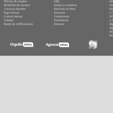
Ofertas de empleo
FAQ
He
Rendición de cuentas
Quejas y reclamos
Un
Concurso docente
Atención en línea
Bo
Pago Virtual
Encuesta
(+
Control interno
Contáctenos
00
Calidad
Estadísticas
© 
Buzón de notificaciones
Glosario
Al
di
Ac
Ac