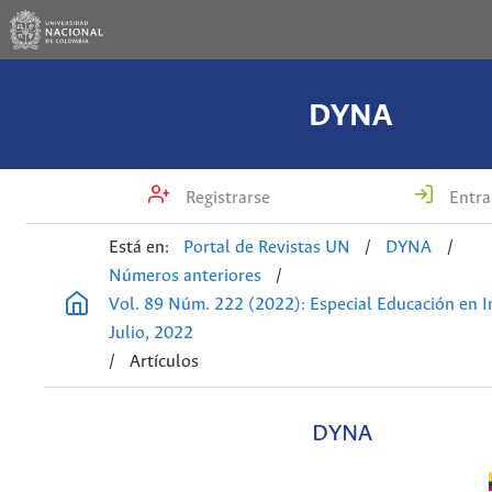
DYNA
Registrarse
Entra
Está en:
Portal de Revistas UN
/
DYNA
/
Números anteriores
/
Vol. 89 Núm. 222 (2022): Especial Educación en In
Julio, 2022
/
Artículos
DYNA