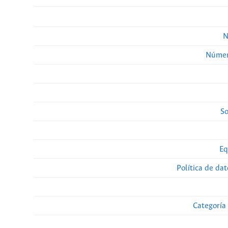
N
Númer
So
Eq
Política de da
Categoría