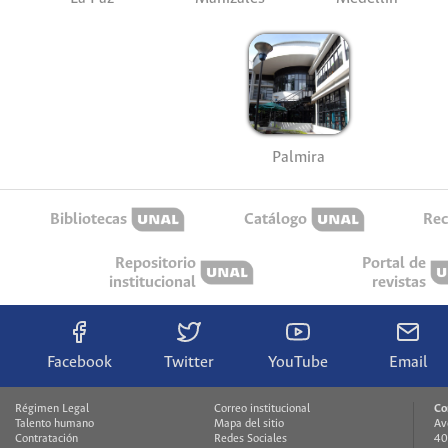
Palmira
Bibliotecas
Catálogo
Rec
Repositorio
Portal de
institucional
revistas
Facebook
Twitter
YouTube
Email
Régimen Legal
Correo institucional
Co
Talento humano
Mapa del sitio
Av
Contratación
Redes Sociales
40