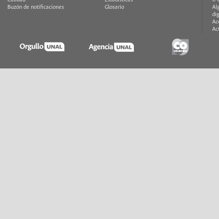
Buzón de notificaciones
Glosario
Al
di
Ac
Ac