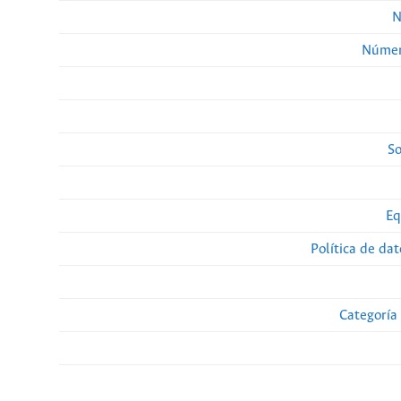
N
Númer
So
Eq
Política de da
Categoría