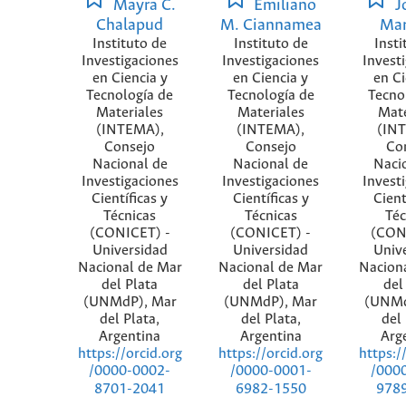
Mayra C.
Emiliano
J
Chalapud
M. Ciannamea
Mar
Instituto de
Instituto de
Insti
Investigaciones
Investigaciones
Invest
en Ciencia y
en Ciencia y
en Ci
Tecnología de
Tecnología de
Tecno
Materiales
Materiales
Mate
(INTEMA),
(INTEMA),
(IN
Consejo
Consejo
Co
Nacional de
Nacional de
Naci
Investigaciones
Investigaciones
Invest
Científicas y
Científicas y
Cient
Técnicas
Técnicas
Téc
(CONICET) -
(CONICET) -
(CON
Universidad
Universidad
Univ
Nacional de Mar
Nacional de Mar
Nacion
del Plata
del Plata
del
(UNMdP), Mar
(UNMdP), Mar
(UNMd
del Plata,
del Plata,
del 
Argentina
Argentina
Arg
https://orcid.org
https://orcid.org
https:/
/0000-0002-
/0000-0001-
/000
8701-2041
6982-1550
978