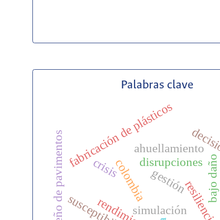
Palabras clave
fabricación de plásticos
decis
diseño de pavimentos
ahuellamiento
bajo daño
disrupciones
crisis
colombia
gestión
resiliencia
susceptibilidad
rendimiento
simulación