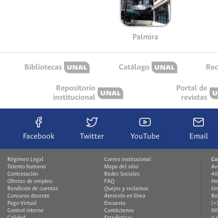
Palmira
Bibliotecas
Catálogo
Rec
Repositorio
Portal de
institucional
revistas
Facebook
Twitter
YouTube
Email
Régimen Legal
Correo institucional
Co
Talento humano
Mapa del sitio
Av
Contratación
Redes Sociales
40
Ofertas de empleo
FAQ
He
Rendición de cuentas
Quejas y reclamos
Un
Concurso docente
Atención en línea
Bo
Pago Virtual
Encuesta
(+
Control interno
Contáctenos
00
Calidad
Estadísticas
© 