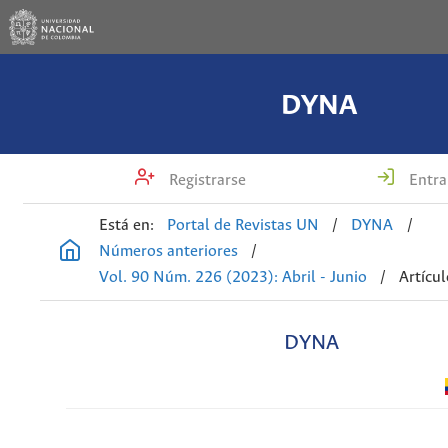
DYNA
Registrarse
Entra
Está en:
Portal de Revistas UN
/
DYNA
/
Números anteriores
/
Vol. 90 Núm. 226 (2023): Abril - Junio
/
Artícu
DYNA