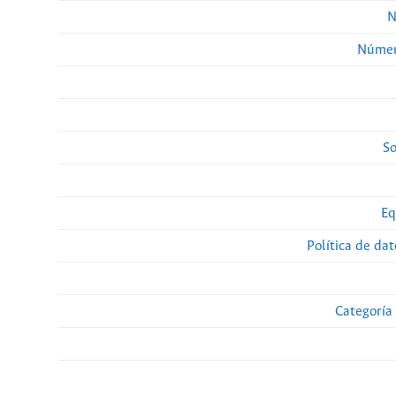
N
Númer
So
Eq
Política de da
Categoría