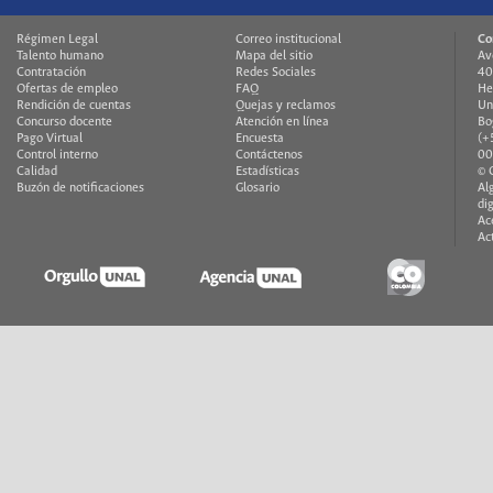
Régimen Legal
Correo institucional
Co
Talento humano
Mapa del sitio
Av
Contratación
Redes Sociales
40
Ofertas de empleo
FAQ
He
Rendición de cuentas
Quejas y reclamos
Un
Concurso docente
Atención en línea
Bo
Pago Virtual
Encuesta
(+
Control interno
Contáctenos
00
Calidad
Estadísticas
© 
Buzón de notificaciones
Glosario
Al
di
Ac
Ac