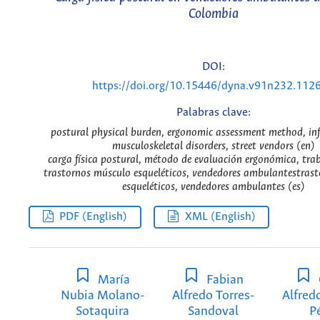
Colombia
DOI:
https://doi.org/10.15446/dyna.v91n232.112
Palabras clave:
postural physical burden, ergonomic assessment method, inf
musculoskeletal disorders, street vendors (en)
carga física postural, método de evaluación ergonómica, trab
trastornos músculo esqueléticos, vendedores ambulantestras
esqueléticos, vendedores ambulantes (es)
PDF (English)
XML (English)
María
Fabian
Nubia Molano-
Alfredo Torres-
Alfred
Sotaquira
Sandoval
P