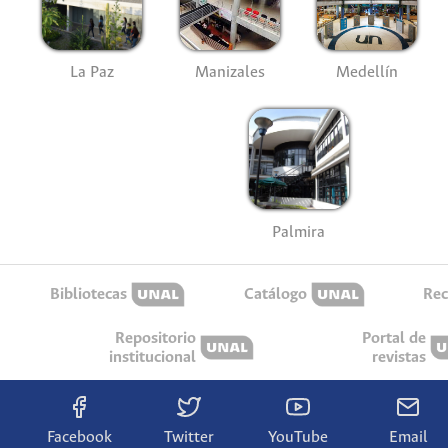
La Paz
Manizales
Medellín
Palmira
Bibliotecas
Catálogo
Rec
Repositorio
Portal de
institucional
revistas
Facebook
Twitter
YouTube
Email