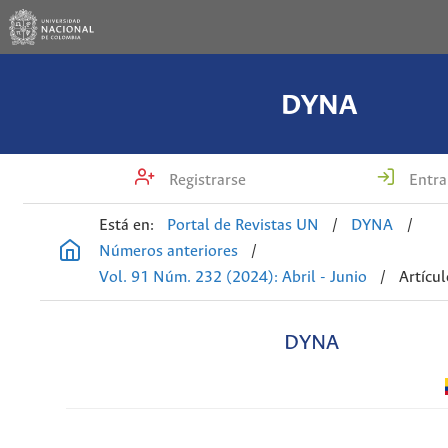
DYNA
Registrarse
Entra
Está en:
Portal de Revistas UN
/
DYNA
/
Números anteriores
/
Vol. 91 Núm. 232 (2024): Abril - Junio
/
Artícu
DYNA