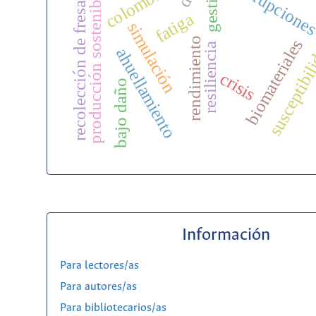
disrupcione
gestión
colombia
producción sostenible
recolección de fresas
fatiga
simulación
rendimiento
biomateriales
susceptibi
resiliencia
ahuellamiento
crisis
bajo daño
Información
Para lectores/as
Para autores/as
Para bibliotecarios/as