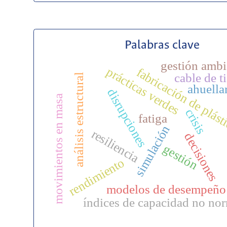
Palabras clave
gestión ambi
prácticas verdes
fabricación de plás
cable de ti
análisis estructural
ahuella
disrupciones
movimientos en masa
crisis
fatiga
simulación
resiliencia
decisiones
gestión
rendimiento
modelos de desempeño
índices de capacidad no no