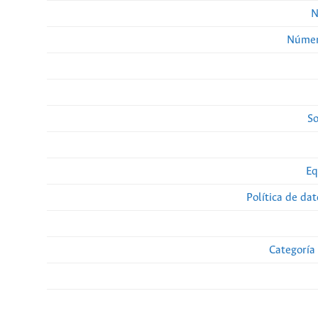
N
Númer
So
Eq
Política de da
Categoría