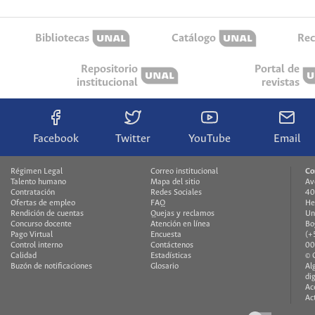
Bibliotecas
Catálogo
Rec
Repositorio
Portal de
institucional
revistas
Facebook
Twitter
YouTube
Email
Régimen Legal
Correo institucional
Co
Talento humano
Mapa del sitio
Av
Contratación
Redes Sociales
40
Ofertas de empleo
FAQ
He
Rendición de cuentas
Quejas y reclamos
Un
Concurso docente
Atención en línea
Bo
Pago Virtual
Encuesta
(+
Control interno
Contáctenos
00
Calidad
Estadísticas
© 
Buzón de notificaciones
Glosario
Al
di
Ac
Ac