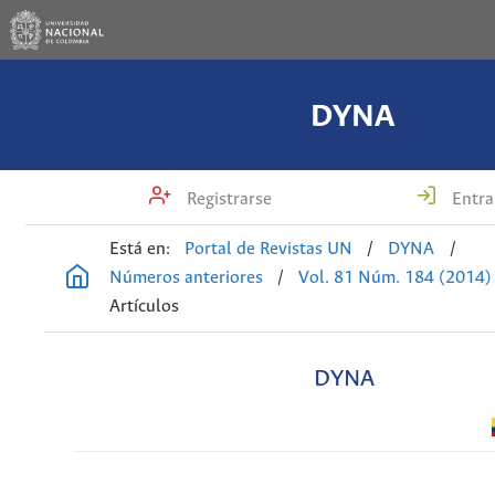
DYNA
Registrarse
Entra
Está en:
Portal de Revistas UN
/
DYNA
/
Números anteriores
/
Vol. 81 Núm. 184 (2014)
Artículos
DYNA