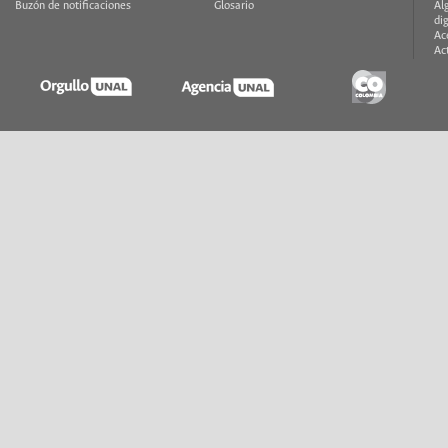
Buzón de notificaciones
Glosario
Al
di
Ac
Ac