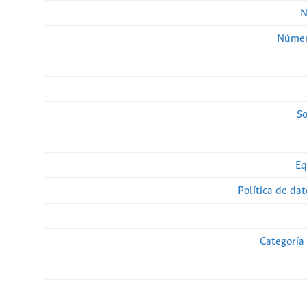
N
Númer
So
Eq
Política de da
Categoría