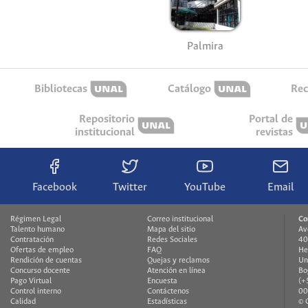
Palmira
Bibliotecas
Catálogo
Rec
Repositorio
Portal de
institucional
revistas
Facebook
Twitter
YouTube
Email
Régimen Legal
Correo institucional
Co
Talento humano
Mapa del sitio
Av
Contratación
Redes Sociales
40
Ofertas de empleo
FAQ
He
Rendición de cuentas
Quejas y reclamos
Un
Concurso docente
Atención en línea
Bo
Pago Virtual
Encuesta
(+
Control interno
Contáctenos
00
Calidad
Estadísticas
© 