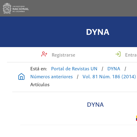
DYNA
Registrarse
Entra
Está en:
Portal de Revistas UN
/
DYNA
/
Números anteriores
/
Vol. 81 Núm. 186 (2014)
Artículos
DYNA