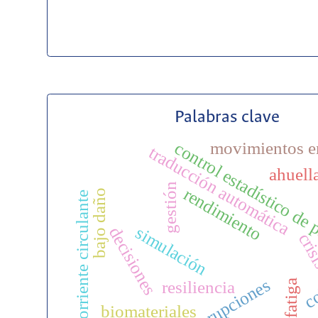
Palabras clave
movimientos e
control estadístico de
traducción automática
ahuell
gestión
rendimiento
bajo daño
corriente circulante
simulación
decisiones
cri
co
disrupciones
fatiga
resiliencia
biomateriales