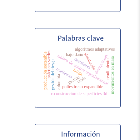
Palabras clave
algoritmos adaptativos
prácticas verdes
producción sostenible
simulación
bajo daño
tablero de control organizacional
disrupciones
movimientos en masa
decisiones
rendimiento
gestión del riesgo
resiliencia
fatiga
colombia
gestión
crisis
poliestireno expandible
reconstrucción de superficies 3d
Información