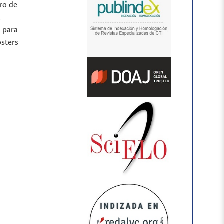
ro de
,
l para
osters