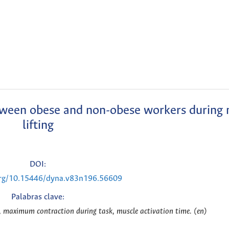
etween obese and non-obese workers during
lifting
DOI:
.org/10.15446/dyna.v83n196.56609
Palabras clave:
y, maximum contraction during task, muscle activation time. (en)