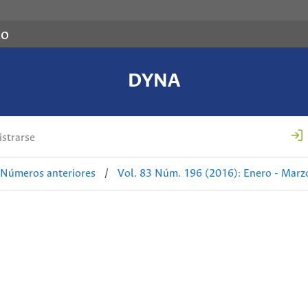
co
DYNA
strarse
Números anteriores
/
Vol. 83 Núm. 196 (2016): Enero - Marz