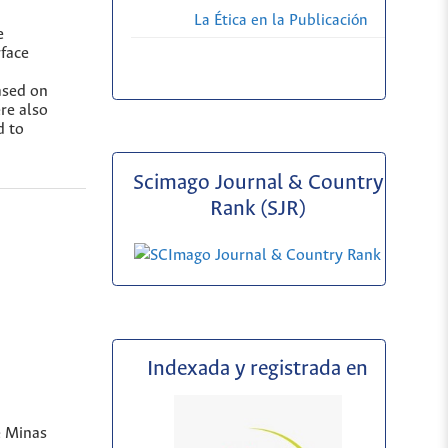
La Ética en la Publicación
e
rface
ased on
re also
d to
Scimago Journal & Country
Rank (SJR)
Indexada y registrada en
e Minas