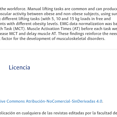
t the workforce. Manual lifting tasks are common and can produc
scular activity between obese and non-obese subjects, using su
ifferent lifting tasks (with 5, 10 and 15 kg loads in free and
nts with different obesity levels. EMG data normalization was b
h Task (MCT). Muscle Activation Times (AT) before each task we
rease MCT and delay muscle AT. These findings reinforce the nee
k factor for the development of musculoskeletal disorders.
Licencia
tive Commons Atribución-NoComercial-SinDerivadas 4.0
.
licación en cualquiera de las revistas editadas por la facultad d