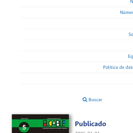
N
Númer
So
Eq
Política de da
Buscar
Publicado