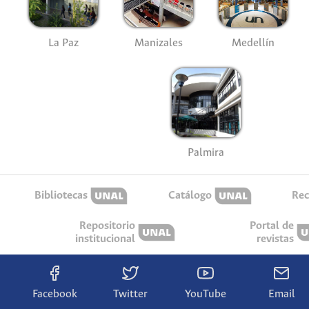
La Paz
Manizales
Medellín
Palmira
Bibliotecas
Catálogo
Rec
Repositorio
Portal de
institucional
revistas
Facebook
Twitter
YouTube
Email